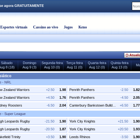
-se agora GRATUITAMENTE
Esportes virtuais
Cassino ao vivo
Jogos
Keno
Atuali
Sábado
Domingo
Segunda-feira
Terça-feira
Quarta-feira
Quinta-feira
Ma
Aug 8 (18)
Aug 9 (3)
Aug 10 (0)
Aug 11 (0)
Aug 12 (0)
Aug 13 (0)
iático
e - NRL
w Zealand Warriors
+2.50
1.98
Penrith Panthers
-2.50
1.82
w Zealand Warriors
+4.50
1.76
Penrith Panthers
-4.50
2.05
dney Roosters
-6.50
2.04
Canterbury Bankstown Bulldogs
+6.50
1.77
 - Super League
igh Leopards Rugby
-21.50
1.90
York City Knights
+21.50
1.90
igh Leopards Rugby
-20.50
1.87
York City Knights
+20.50
1.93
efield Trinity
+3.50
1.90
Leeds Rhinos
-3.50
1.90