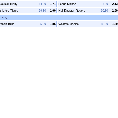
efield Trinity
+4.50
1.71
Leeds Rhinos
-4.50
2.13
stleford Tigers
+19.50
1.90
Hull Kingston Rovers
-19.50
1.90
 - NPC
ranaki Bulls
-5.50
1.85
Waikato Mooloo
+5.50
1.89