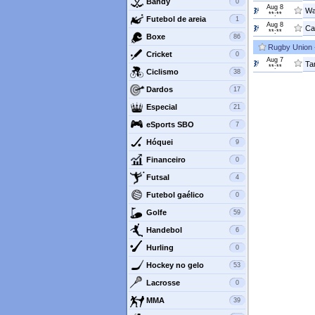
Bandy
0
Aug 8
Wak
**:**
Futebol de areia
1
Aug 8
Ca
**:**
Boxe
86
Rugby Union
Cricket
0
Aug 7
Ta
**:**
Ciclismo
38
Dardos
17
Especial
21
eSports SBO
7
Hóquei
9
Financeiro
0
Futsal
4
Futebol gaélico
0
Golfe
59
Handebol
6
Hurling
0
Hockey no gelo
53
Lacrosse
0
MMA
39