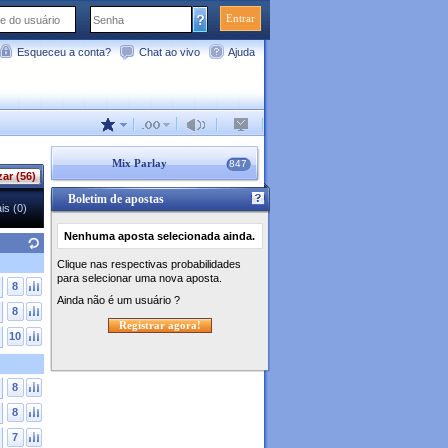
Entrar
Esqueceu a conta?
Chat ao vivo
Ajuda
Mix Parlay
847
zar (56)
Boletim de apostas
is (0)
Nenhuma aposta selecionada ainda.
Clique nas respectivas probabilidades
para selecionar uma nova aposta.
8
Ainda não é um usuário ?
8
Registrar agora!
10
8
8
7