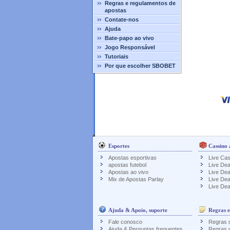
Regras e regulamentos de
apostas
Contate-nos
Ajuda
Bate-papo ao vivo
Jogo Responsável
Tutoriais
Por que escolher SBOBET
Esportes
Cassino 
Apostas esportivas
Live Cas
apostas futebol
Live Dea
Apostas ao vivo
Live Dea
Mix de Apostas Parlay
Live Dea
Live Dea
Ajuda & Apoio, suporte
Regras e
Fale conosco
Regras d
Ajuda & Perguntas frequentes
Regras 