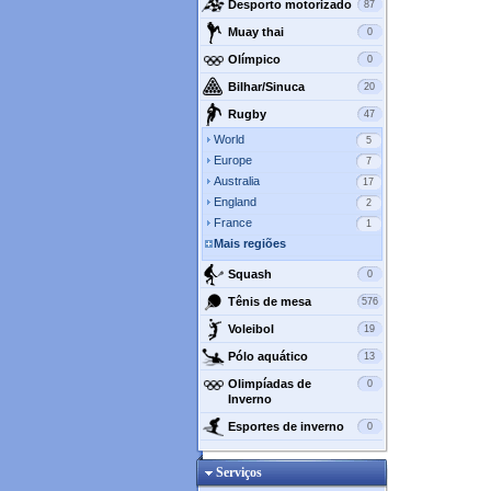
Desporto motorizado
87
Muay thai
0
Olímpico
0
Bilhar/Sinuca
20
Rugby
47
World
5
Europe
7
Australia
17
England
2
France
1
Mais regiões
Squash
0
Tênis de mesa
576
Voleibol
19
Pólo aquático
13
Olimpíadas de
0
Inverno
Esportes de inverno
0
Serviços