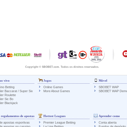
Copyright © SBOBET.com. Todos os direitos reservados.
ao vivo
Jogos
Móvel
ino Betting
Online Games
SBOBET WAP
ler Baccarat / Super Six
More About Games
SBOBET WAP Dem
ler Roulette
ler Sic Bo
ler Blackjack
 regulamentos de apostas
Hottest Leagues
Aprender como
e apostas esportivas
Premier League Betting
Conta aberta
de apostas no cassino
La Liga Betting
Fundos de depósito