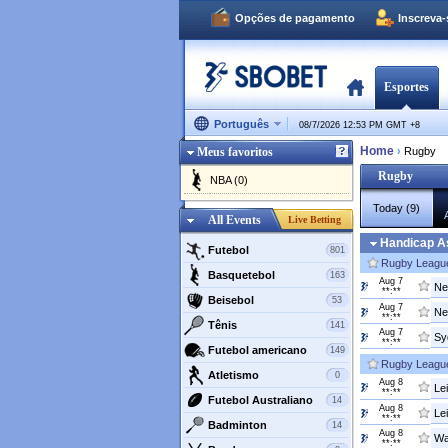
Opções de pagamento
Inscreva
Esportes
Português
08/7/2026 12:53 PM GMT
+
8
Home
Meus favoritos
›
Rugby
Rugby
NBA (0)
Today (9)
All Events
Live Betting
Handicap As
Futebol
801
Rugby Leagu
Basquetebol
163
Aug 7
Ne
**:**
Beisebol
53
Aug 7
Ne
**:**
Tênis
141
Aug 7
Sy
**:**
Futebol americano
149
Rugby League
Atletismo
0
Aug 8
Le
**:**
Futebol Australiano
14
Aug 8
Le
**:**
Badminton
14
Aug 8
Wak
**:**