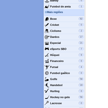
Bandy
0
Futebol de areia
1
Mais regiões
Boxe
82
Cricket
0
Ciclismo
2
Dardos
17
Especial
21
eSports SBO
7
Hóquei
9
Financeiro
0
Futsal
4
Futebol gaélico
0
Golfe
58
Handebol
18
Hurling
0
Hockey no gelo
56
Lacrosse
0